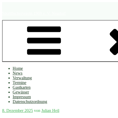
Zum
Inhalt
Sportfischerverein 1969 e. V. Neudorf
springen
Home
News
Verwaltung
Termine
Gastkarten
Gewässer
Impressum
Datenschutzordnung
Veröffentlicht
8. Dezember 2025
von
Julian Heil
am