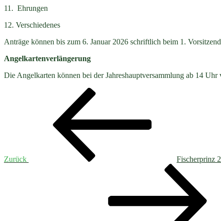
11. Ehrungen
12. Verschiedenes
Anträge können bis zum 6. Januar 2026 schriftlich beim 1. Vorsitzend
Angelkartenverlängerung
Die Angelkarten können bei der Jahreshauptversammlung ab 14 Uhr v
Beitragsnavigation
Vorheriger
Beitrag
Zurück
Fischerprinz 
Nächster
Beitrag