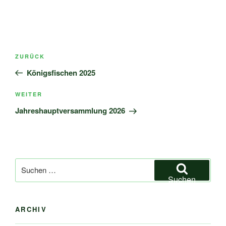
Beitragsnavigation
Vorheriger
ZURÜCK
Beitrag
Königsfischen 2025
Nächster
WEITER
Beitrag
Jahreshauptversammlung 2026
Suchen
nach:
Suchen
ARCHIV