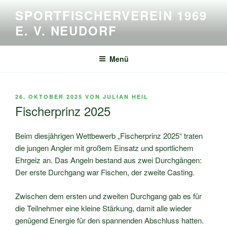
Zum
SPORTFISCHERVEREIN 1969
Inhalt
E. V. NEUDORF
springen
Menü
VERÖFFENTLICHT
26. OKTOBER 2025
VON
JULIAN HEIL
AM
Fischerprinz 2025
Beim diesjährigen Wettbewerb „Fischerprinz 2025“ traten
die jungen Angler mit großem Einsatz und sportlichem
Ehrgeiz an. Das Angeln bestand aus zwei Durchgängen:
Der erste Durchgang war Fischen, der zweite Casting.
Zwischen dem ersten und zweiten Durchgang gab es für
die Teilnehmer eine kleine Stärkung, damit alle wieder
genügend Energie für den spannenden Abschluss hatten.