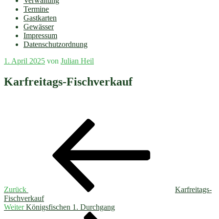
Verwaltung
Termine
Gastkarten
Gewässer
Impressum
Datenschutzordnung
Veröffentlicht
1. April 2025
von
Julian Heil
am
Karfreitags-Fischverkauf
Beitragsnavigation
Vorheriger
Beitrag
Zurück
Karfreitags-
Fischverkauf
Nächster
Weiter
Königsfischen 1. Durchgang
Beitrag