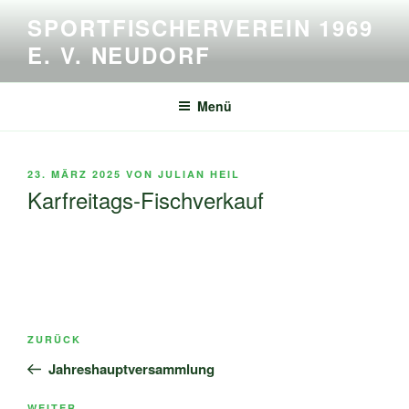
Zum
SPORTFISCHERVEREIN 1969
Inhalt
E. V. NEUDORF
springen
Menü
VERÖFFENTLICHT
23. MÄRZ 2025
VON
JULIAN HEIL
AM
Karfreitags-Fischverkauf
Beitragsnavigation
Vorheriger
ZURÜCK
Beitrag
Jahreshauptversammlung
WEITER