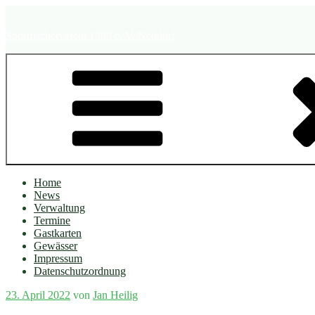
Zum
Inhalt
Sportfischerverein 1969 e. V. Neudorf
springen
Home
News
Verwaltung
Termine
Gastkarten
Gewässer
Impressum
Datenschutzordnung
Veröffentlicht
23. April 2022
von
Jan Heilig
am