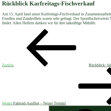
Rückblick Karfreitags-Fischverkauf
Am 15. April fand unser Karfreitags-Fischverkauf in Zusammenarbeit m
Forellen und Zanderfilets waren sehr gefragt. Der Sportfischerverein
findet. Allen Helfern danken wir für ihre tatkräftige Mithilfe.
Beitragsnavigation
Vorheriger
Beitrag
Zurück
Rückblick: J
Nächster
Beitrag
Weiter
Fahrrad-Ausflug – Neuer Termin!
Suchen