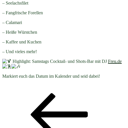
– Seelachsfilet
– Fangfrische Forellen
– Calamari
– Heiße Würstchen
– Kaffee und Kuchen
– Und vieles mehr!
Highlight: Samstags Cocktail- und Shots-Bar mit DJ
Freu.de
Markiert euch das Datum im Kalender und seid dabei!
Beitragsnavigation
Vorheriger
Beitrag