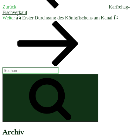
Zurück
Karfreitag-
Fischverkauf
Nächster
Weiter
🎣 Erster Durchgang des Königfischens am Kanal 🎣
Beitrag
Suchen
nach:
Suchen
Archiv