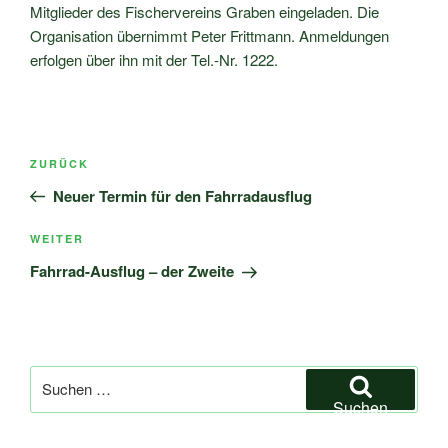
Mitglieder des Fischervereins Graben eingeladen. Die
Organisation übernimmt Peter Frittmann. Anmeldungen
erfolgen über ihn mit der Tel.-Nr. 1222.
Beitragsnavigation
Vorheriger
ZURÜCK
Beitrag
Neuer Termin für den Fahrradausflug
Nächster
WEITER
Beitrag
Fahrrad-Ausflug – der Zweite
Suchen
nach:
Suchen