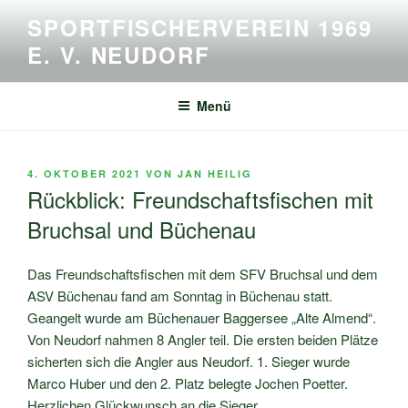
Zum
SPORTFISCHERVEREIN 1969
Inhalt
E. V. NEUDORF
springen
Menü
VERÖFFENTLICHT
4. OKTOBER 2021
VON
JAN HEILIG
AM
Rückblick: Freundschaftsfischen mit
Bruchsal und Büchenau
Das Freundschaftsfischen mit dem SFV Bruchsal und dem
ASV Büchenau fand am Sonntag in Büchenau statt.
Geangelt wurde am Büchenauer Baggersee „Alte Almend“.
Von Neudorf nahmen 8 Angler teil. Die ersten beiden Plätze
sicherten sich die Angler aus Neudorf. 1. Sieger wurde
Marco Huber und den 2. Platz belegte Jochen Poetter.
Herzlichen Glückwunsch an die Sieger.