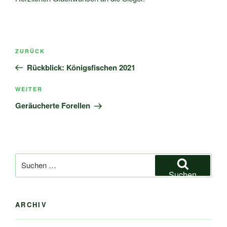
Beitragsnavigation
Vorheriger
ZURÜCK
Beitrag
Rückblick: Königsfischen 2021
Nächster
WEITER
Beitrag
Geräucherte Forellen
Suchen
nach:
Suchen
ARCHIV