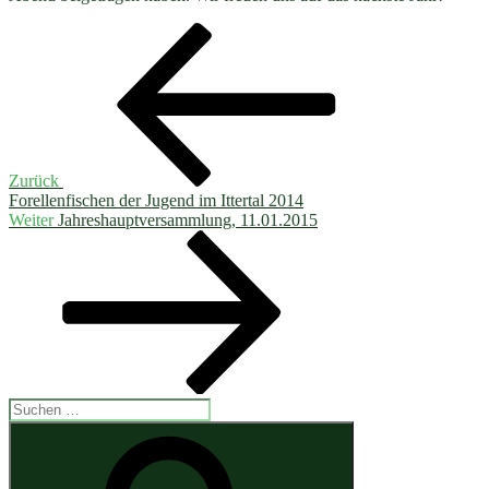
Beitragsnavigation
Vorheriger
Beitrag
Zurück
Forellenfischen der Jugend im Ittertal 2014
Nächster
Weiter
Jahreshauptversammlung, 11.01.2015
Beitrag
Suchen
nach:
Suchen