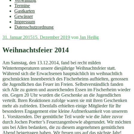
Verwaltung
Termine
Gastkarten
Gewässer
Impressum
Datenschutzordnung
Veröffentlicht
31. Januar 2015
15. Dezember 2019
von
Jan Heilig
am
Weihnachtsfeier 2014
Am Samstag, den 13.12.2014, fand bei recht milden
Wintertemperaturen unsere diesjährige Weihnachtsfeier statt.
Während sich die Erwachsenen hauptsächlich im weihnachtlich
geschmückten Innenbereich des Fischerheims aufhielten, genossen
die Jugendlichen das Feuer im Freien. Selbstverständlich fanden
sich Alle zu gutem und ausreichenden Essen im Fischerheim wieder
ein. Gegen 20 Uhr wurden die Geschenke an die Jugendlichen
verteilt. Ihren Reaktionen zufolge waren sie mit ihren Geschenken
mehr als zufrieden. Ebenfalls erhielten einige Mitglieder für Ihr
besonderes Engagement eine kleine Aufmerksamkeit von unserem
1. Vorsitzenden. Der gemütliche Teil wurde wie die Jahre zuvor
durch Jochen Poetter’s Feuerzangenbowle abgerundet. Wir möchten
uns bei Allen bedanken, die zu diesem angenehmen gemütlichen
Abend beigetragen haben. Wir freuen uns auf das nächste Jahr!