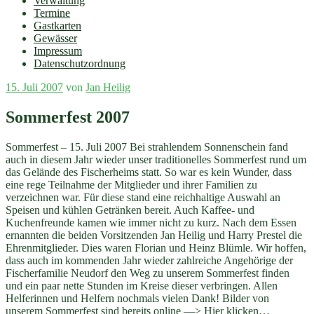
Verwaltung
Termine
Gastkarten
Gewässer
Impressum
Datenschutzordnung
Veröffentlicht
15. Juli 2007
von
Jan Heilig
am
Sommerfest 2007
Sommerfest – 15. Juli 2007 Bei strahlendem Sonnenschein fand
auch in diesem Jahr wieder unser traditionelles Sommerfest rund um
das Gelände des Fischerheims statt. So war es kein Wunder, dass
eine rege Teilnahme der Mitglieder und ihrer Familien zu
verzeichnen war. Für diese stand eine reichhaltige Auswahl an
Speisen und kühlen Getränken bereit. Auch Kaffee- und
Kuchenfreunde kamen wie immer nicht zu kurz. Nach dem Essen
ernannten die beiden Vorsitzenden Jan Heilig und Harry Prestel die
Ehrenmitglieder. Dies waren Florian und Heinz Blümle. Wir hoffen,
dass auch im kommenden Jahr wieder zahlreiche Angehörige der
Fischerfamilie Neudorf den Weg zu unserem Sommerfest finden
und ein paar nette Stunden im Kreise dieser verbringen. Allen
Helferinnen und Helfern nochmals vielen Dank! Bilder von
unserem Sommerfest sind bereits online —> Hier klicken…