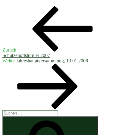
Beitragsnavigation
Vorheriger
Beitrag
Zurück
Schützenortsturnier 2007
Nächster
Weiter
Jahreshauptversammlung, 13.01.2008
Beitrag
Suchen
nach:
Suchen